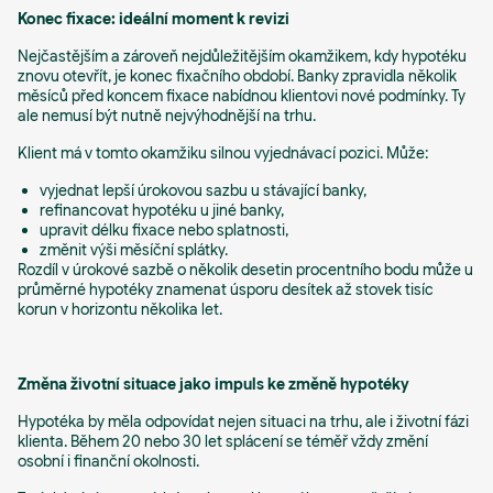
Konec fixace: ideální moment k revizi
Nejčastějším a zároveň nejdůležitějším okamžikem, kdy hypotéku
znovu otevřít, je konec fixačního období. Banky zpravidla několik
měsíců před koncem fixace nabídnou klientovi nové podmínky. Ty
ale nemusí být nutně nejvýhodnější na trhu.
Klient má v tomto okamžiku silnou vyjednávací pozici. Může:
vyjednat lepší úrokovou sazbu u stávající banky,
refinancovat hypotéku u jiné banky,
upravit délku fixace nebo splatnosti,
změnit výši měsíční splátky.
Rozdíl v úrokové sazbě o několik desetin procentního bodu může u
průměrné hypotéky znamenat úsporu desítek až stovek tisíc
korun v horizontu několika let.
Změna životní situace jako impuls ke změně hypotéky
Hypotéka by měla odpovídat nejen situaci na trhu, ale i životní fázi
klienta. Během 20 nebo 30 let splácení se téměř vždy změní
osobní i finanční okolnosti.