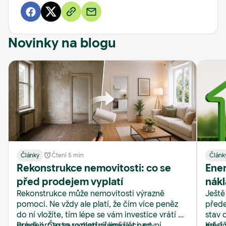
Novinky na blogu
Články
Čtení 5 min
Článk
Rekonstrukce nemovitosti: co se
Ener
před prodejem vyplatí
nákl
Rekonstrukce může nemovitosti výrazně
Ještě
Real
pomoci. Ne vždy ale platí, že čím více peněz
přede
do ní vložíte, tím lépe se vám investice vrátí při
stav 
prodeji. Často rozhodují jiné věci: první
Právě proto se vyplatí přemýšlet nad
měsíč
Když 