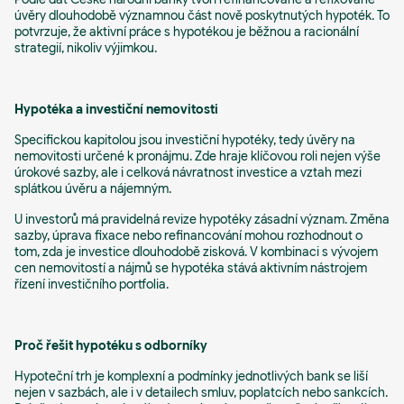
úvěry dlouhodobě významnou část nově poskytnutých hypoték. To
potvrzuje, že aktivní práce s hypotékou je běžnou a racionální
strategií, nikoliv výjimkou.
Hypotéka a investiční nemovitosti
Specifickou kapitolou jsou investiční hypotéky, tedy úvěry na
nemovitosti určené k pronájmu. Zde hraje klíčovou roli nejen výše
úrokové sazby, ale i celková návratnost investice a vztah mezi
splátkou úvěru a nájemným.
U investorů má pravidelná revize hypotéky zásadní význam. Změna
sazby, úprava fixace nebo refinancování mohou rozhodnout o
tom, zda je investice dlouhodobě zisková. V kombinaci s vývojem
cen nemovitostí a nájmů se hypotéka stává aktivním nástrojem
řízení investičního portfolia.
Proč řešit hypotéku s odborníky
Hypoteční trh je komplexní a podmínky jednotlivých bank se liší
nejen v sazbách, ale i v detailech smluv, poplatcích nebo sankcích.