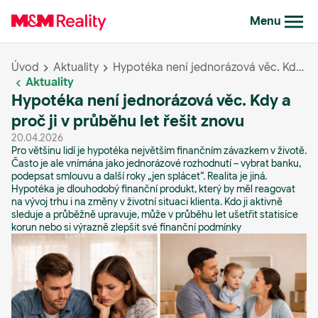
Menu
Úvod
Aktuality
Hypotéka není jednorázová věc. Kdy a proč ji v průběhu let řešit znovu
Aktuality
Hypotéka není jednorázová věc. Kdy a
proč ji v průběhu let řešit znovu
20.04.2026
Pro většinu lidí je hypotéka největším finančním závazkem v životě.
Často je ale vnímána jako jednorázové rozhodnutí – vybrat banku,
podepsat smlouvu a další roky „jen splácet“. Realita je jiná.
Hypotéka je dlouhodobý finanční produkt, který by měl reagovat
na vývoj trhu i na změny v životní situaci klienta. Kdo ji aktivně
sleduje a průběžně upravuje, může v průběhu let ušetřit statisíce
korun nebo si výrazně zlepšit své finanční podmínky